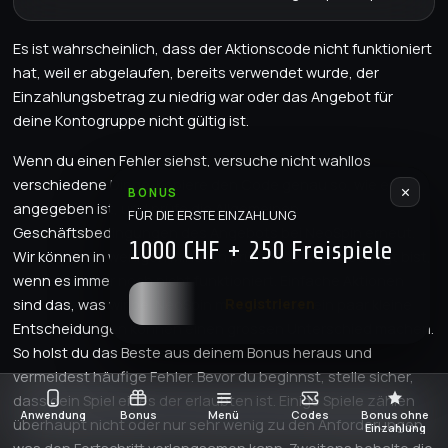
Es ist wahrscheinlich, dass der Aktionscode nicht funktioniert
hat, weil er abgelaufen, bereits verwendet wurde, der
Einzahlungsbetrag zu niedrig war oder das Angebot für
deine Kontogruppe nicht gültig ist.
Wenn du einen Fehler siehst, versuche nicht wahllos
verschiedene Dinge. Kopiere den Code genau so, wie er
BONUS
angegeben ist, und prüfe die Allgemeinen
FÜR DIE ERSTE EINZAHLUNG
Geschäftsbedingungen des Angebots bei NeoSpin erneut.
1000 CHF + 250 Freispiele
Wir können in wenigen Minuten prüfen, ob du berechtigt bist,
wenn es immer noch nicht funktioniert. Einfache Aktionen
Registrieren
sind das, was wir bei NeoSpin machen, aber ein paar kleine
Entscheidungen können einen grossen Unterschied machen.
So holst du das Beste aus deinem Bonus heraus und
vermeidest häufige Fehler. Bevor du beginnst, stelle sicher,
dass dein Spiel eines der erlaubten ist. Einige Spiele zählen
Anwendung
Bonus
Menü
Codes
Bonus ohne
überhaupt nicht oder nur sehr wenig zu den Anforderungen,
Einzahlung