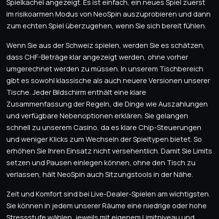
Spielkachel angezeigt. Es ist einfach, ein neues Spiel zuerst
im risikoarmen Modus von NeoSpin auszuprobieren und dann
zum echten Spiel überzugehen, wenn Sie sich bereit fühlen.
Wenn Sie aus der Schweiz spielen, werden Sie es schätzen,
dass CHF-Beträge klar angezeigt werden, ohne vorher
umgerechnet werden zu müssen. In unserem Tischbereich
gibt es sowohl klassische als auch neuere Versionen unserer
Tische. Jeder Bildschirm enthält eine klare
Zusammenfassung der Regeln, die Dinge wie Auszahlungen
und verfügbare Nebenoptionen erklären. Sie gelangen
schnell zu unserem Casino, da es klare Chip-Steuerungen
und weniger Klicks zum Wechseln der Spieltypen bietet. So
erhöhen Sie Ihren Einsatz nicht versehentlich. Damit Sie Limits
setzen und Pausen einlegen können, ohne den Tisch zu
verlassen, hält NeoSpin auch Sitzungstools in der Nähe.
Zeit und Komfort sind bei Live-Dealer-Spielen am wichtigsten.
Sie können in jedem unserer Räume eine niedrige oder hohe
Stressstufe wählen, jeweils mit eigenem Limitniveau und