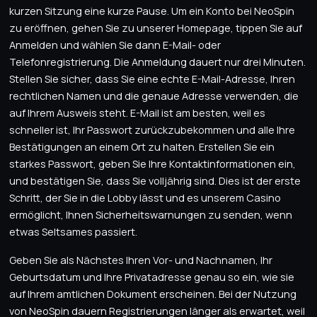
kurzen Sitzung eine kurze Pause. Um ein Konto bei NeoSpin
zu eröffnen, gehen Sie zu unserer Homepage, tippen Sie auf
Anmelden und wählen Sie dann E-Mail- oder
Telefonregistrierung. Die Anmeldung dauert nur drei Minuten.
Stellen Sie sicher, dass Sie eine echte E-Mail-Adresse, Ihren
rechtlichen Namen und die genaue Adresse verwenden, die
auf Ihrem Ausweis steht. E-Mail ist am besten, weil es
schneller ist, Ihr Passwort zurückzubekommen und alle Ihre
Bestätigungen an einem Ort zu halten. Erstellen Sie ein
starkes Passwort, geben Sie Ihre Kontaktinformationen ein,
und bestätigen Sie, dass Sie volljährig sind. Dies ist der erste
Schritt, der Sie in die Lobby lässt und es unserem Casino
ermöglicht, Ihnen Sicherheitswarnungen zu senden, wenn
etwas Seltsames passiert.
Geben Sie als Nächstes Ihren Vor- und Nachnamen, Ihr
Geburtsdatum und Ihre Privatadresse genau so ein, wie sie
auf Ihrem amtlichen Dokument erscheinen. Bei der Nutzung
von NeoSpin dauern Registrierungen länger als erwartet, weil