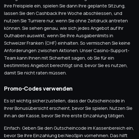
Ihre Freispiele ein, spielen Sie dann Ihre geplante Sitzung,
lassen Sie den Cashback Ihre Woche abschliessen, und
nutzen Sie Turniere nur, wenn Sie ohne Zeitdruck antreten
können. Sie sehen genau, wie sich jedes Angebot auf Ihr
Guthaben auswirkt, wenn Sie Ihre Ausgabenlimits in
Schweizer Franken (CHF) einhalten. So vermischen Sie keine
Anforderungen zwischen Aktionen. Unser Casino-Support-
Team kann Ihnen mit Sicherheit sagen, ob Sie für ein
bestimmtes Angebot berechtigt sind, bevor Sie es nutzen,
damit Sie nicht raten müssen.
Promo-Codes verwenden
Es ist wichtig sicherzustellen, dass der Gutscheincode in
Ihrer Bonusübersicht erscheint, bevor Sie spielen. Nutzen Sie
ihn an der Kasse, bevor Sie Ihre erste Einzahlung tätigen.
Einfach: Geben Sie den Gutscheincode im Kassenbereich ein,
bevor Sie Ihre Einzahlung bei NeoSpin vornehmen. Das hilft