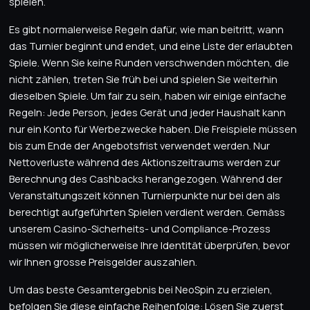
spielen.
Es gibt normalerweise Regeln dafür, wie man beitritt, wann
das Turnier beginnt und endet, und eine Liste der erlaubten
Spiele. Wenn Sie keine Runden verschwenden möchten, die
nicht zählen, treten Sie früh bei und spielen Sie weiterhin
dieselben Spiele. Um fair zu sein, haben wir einige einfache
Regeln: Jede Person, jedes Gerät und jeder Haushalt kann
nur ein Konto für Werbezwecke haben. Die Freispiele müssen
bis zum Ende der Angebotsfrist verwendet werden. Nur
Nettoverluste während des Aktionszeitraums werden zur
Berechnung des Cashbacks herangezogen. Während der
Veranstaltungszeit können Turnierpunkte nur bei den als
berechtigt aufgeführten Spielen verdient werden. Gemäss
unserem Casino-Sicherheits- und Compliance-Prozess
müssen wir möglicherweise Ihre Identität überprüfen, bevor
wir Ihnen grosse Preisgelder auszahlen.
Um das beste Gesamtergebnis bei NeoSpin zu erzielen,
befolgen Sie diese einfache Reihenfolge: Lösen Sie zuerst