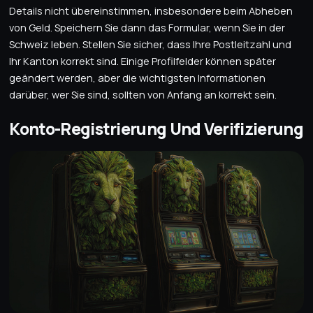
Details nicht übereinstimmen, insbesondere beim Abheben
von Geld. Speichern Sie dann das Formular, wenn Sie in der
Schweiz leben. Stellen Sie sicher, dass Ihre Postleitzahl und
Ihr Kanton korrekt sind. Einige Profilfelder können später
geändert werden, aber die wichtigsten Informationen
darüber, wer Sie sind, sollten von Anfang an korrekt sein.
Konto-Registrierung Und Verifizierung