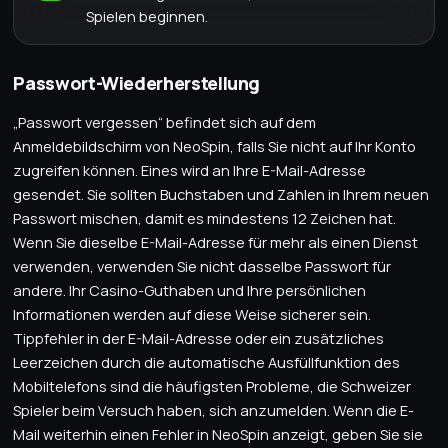
Spielen beginnen.
Passwort-Wiederherstellung
„Passwort vergessen“ befindet sich auf dem
Anmeldebildschirm von NeoSpin, falls Sie nicht auf Ihr Konto
zugreifen können. Eines wird an Ihre E-Mail-Adresse
gesendet. Sie sollten Buchstaben und Zahlen in Ihrem neuen
Passwort mischen, damit es mindestens 12 Zeichen hat.
Wenn Sie dieselbe E-Mail-Adresse für mehr als einen Dienst
verwenden, verwenden Sie nicht dasselbe Passwort für
andere. Ihr Casino-Guthaben und Ihre persönlichen
Informationen werden auf diese Weise sicherer sein.
Tippfehler in der E-Mail-Adresse oder ein zusätzliches
Leerzeichen durch die automatische Ausfüllfunktion des
Mobiltelefons sind die häufigsten Probleme, die Schweizer
Spieler beim Versuch haben, sich anzumelden. Wenn die E-
Mail weiterhin einen Fehler in NeoSpin anzeigt, geben Sie sie