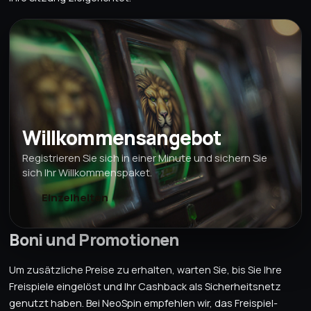
Willkommensangebot
Registrieren Sie sich in einer Minute und sichern Sie
sich Ihr Willkommenspaket.
Einzelheiten
Boni und Promotionen
Um zusätzliche Preise zu erhalten, warten Sie, bis Sie Ihre
Freispiele eingelöst und Ihr Cashback als Sicherheitsnetz
genutzt haben. Bei NeoSpin empfehlen wir, das Freispiel-