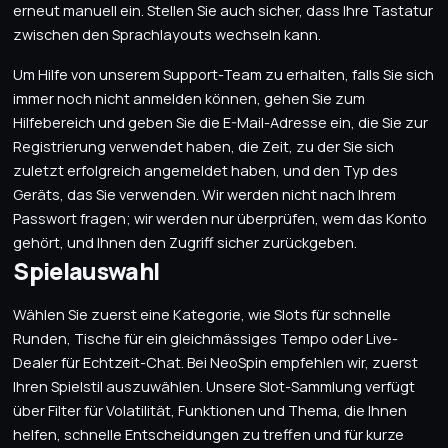
erneut manuell ein. Stellen Sie auch sicher, dass Ihre Tastatur
zwischen den Sprachlayouts wechseln kann.
Um Hilfe von unserem Support-Team zu erhalten, falls Sie sich
immer noch nicht anmelden können, gehen Sie zum
Hilfebereich und geben Sie die E-Mail-Adresse ein, die Sie zur
Registrierung verwendet haben, die Zeit, zu der Sie sich
zuletzt erfolgreich angemeldet haben, und den Typ des
Geräts, das Sie verwenden. Wir werden nicht nach Ihrem
Passwort fragen; wir werden nur überprüfen, wem das Konto
gehört, und Ihnen den Zugriff sicher zurückgeben.
Spielauswahl
Wählen Sie zuerst eine Kategorie, wie Slots für schnelle
Runden, Tische für ein gleichmässiges Tempo oder Live-
Dealer für Echtzeit-Chat. Bei NeoSpin empfehlen wir, zuerst
Ihren Spielstil auszuwählen. Unsere Slot-Sammlung verfügt
über Filter für Volatilität, Funktionen und Thema, die Ihnen
helfen, schnelle Entscheidungen zu treffen und für kurze