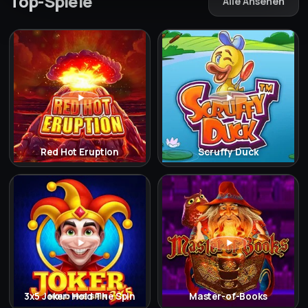
Top-Spiele
Alle Ansehen
Red Hot Eruption
Scruffy Duck
3x5 Joker: Hold The Spin
Master-of-Books