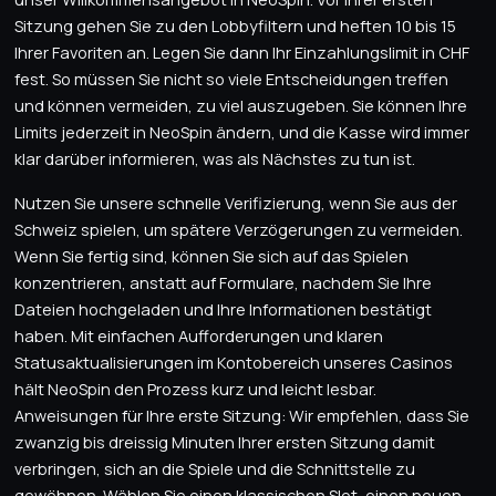
Sitzung gehen Sie zu den Lobbyfiltern und heften 10 bis 15
Ihrer Favoriten an. Legen Sie dann Ihr Einzahlungslimit in CHF
fest. So müssen Sie nicht so viele Entscheidungen treffen
und können vermeiden, zu viel auszugeben. Sie können Ihre
Limits jederzeit in NeoSpin ändern, und die Kasse wird immer
klar darüber informieren, was als Nächstes zu tun ist.
Nutzen Sie unsere schnelle Verifizierung, wenn Sie aus der
Schweiz spielen, um spätere Verzögerungen zu vermeiden.
Wenn Sie fertig sind, können Sie sich auf das Spielen
konzentrieren, anstatt auf Formulare, nachdem Sie Ihre
Dateien hochgeladen und Ihre Informationen bestätigt
haben. Mit einfachen Aufforderungen und klaren
Statusaktualisierungen im Kontobereich unseres Casinos
hält NeoSpin den Prozess kurz und leicht lesbar.
Anweisungen für Ihre erste Sitzung: Wir empfehlen, dass Sie
zwanzig bis dreissig Minuten Ihrer ersten Sitzung damit
verbringen, sich an die Spiele und die Schnittstelle zu
gewöhnen. Wählen Sie einen klassischen Slot, einen neuen