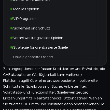
Mobiles Spielen
05
VIP-Programm
06
Sicherheit und Schutz
07
Verantwortungsvolles Spielen
08
Strategie für drehbasierte Spiele
09
Häufig gestellte Fragen
10
Zahlungsoptionen umfassen Kreditkarten und E-Wallets, die
CHF akzeptieren (Verfügbarkeit kann variieren);
Plattformzugriff über eine browserbasierte, mobilbereite
Schnittstelle; Spielbrowsing; Suche, Anbieterfilter,
Volatilitäts- und Funktionsfilter; Spielerwerkzeuge;
Einzahlungslimits, Realitätschecks; Sitzungstimer; Wählen
Sie zuerst CHF-Limits und Spielfilter, dann beanspruchen Sie
unser Willkommensangebot in NeoSpin. Vor Ihrer ersten